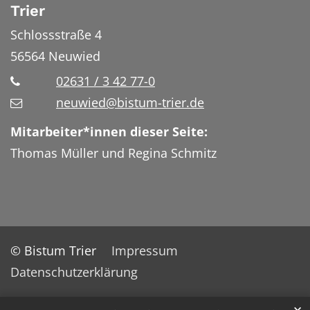
Trier
Schlossstraße 4
56564
Neuwied
02631 / 3 42 77-0
neuwied@bistum-trier.de
Mitarbeiter*innen dieser Seite:
Thomas Müller und Regina Schmitz
© Bistum Trier
Impressum
Datenschutzerklärung