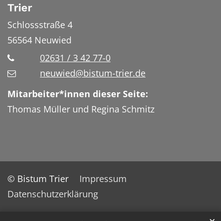
Trier
Schlossstraße 4
56564
Neuwied
02631 / 3 42 77-0
neuwied@bistum-trier.de
Mitarbeiter*innen dieser Seite:
Thomas Müller und Regina Schmitz
© Bistum Trier
Impressum
Datenschutzerklärung