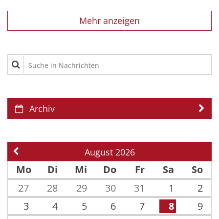
Mehr anzeigen
Suche in Nachrichten
Archiv
August 2026
Vorherige Seite
Mo
Di
Mi
Do
Fr
Sa
So
27
28
29
30
31
1
2
3
4
5
6
7
8
9