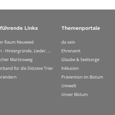
führende Links
Themenportale
ler Raum Neuwied
da sein
n - Hintergründe, Lieder, ...
Ehrenamt
scher Martinsweg
Glaube & Seelsorge
erband für die Diözese Trier
Inklusion
erändern
Prävention im Bistum
Umwelt
Unser Bistum