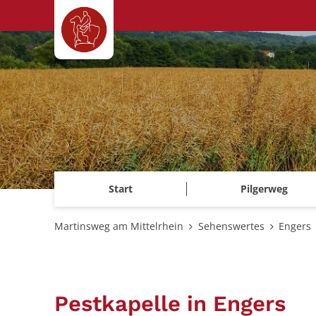
Zum Inhalt springen
Start
Pilgerweg
Martinsweg am Mittelrhein
Sehenswertes
Engers
Pestkapelle in Engers