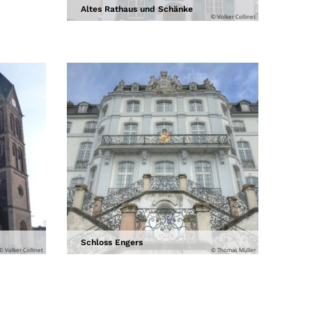
Altes Rathaus und Schänke
© Volker Collinet
Schloss Engers
© Volker Collinet
© Thomas Müller