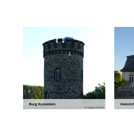
Burg Kunostein
Heinric
© Regina Schmitz