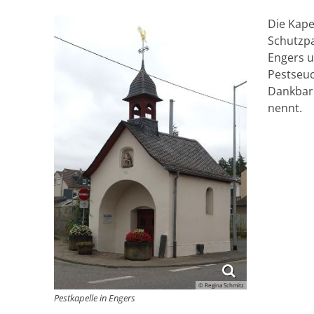
Die Kape
Schutzpa
Engers u
Pestseuc
Dankbark
nennt.
© Regina Schmitz
Pestkapelle in Engers