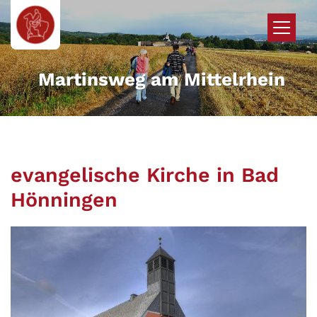
Zum Inhalt springen
Martinsweg am Mittelrhein
evangelische Kirche in Bad
Hönningen