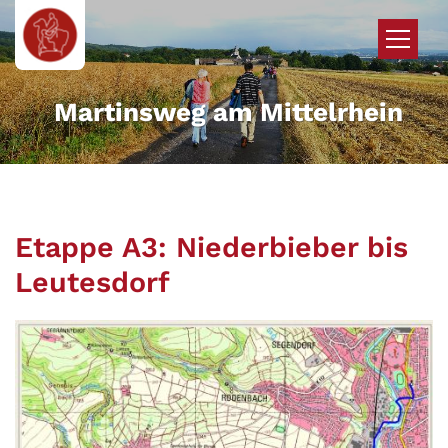
Zum Inhalt springen
Martinsweg am Mittelrhein
Etappe A3: Niederbieber bis
Leutesdorf